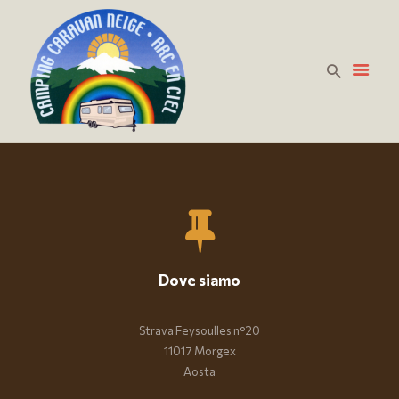
HOME
PREZZI
LA CURA DELLA
PERSONA
DOVE SIAMO
CONTATTACI
Dove siamo
Strava Feysoulles n°20
11017 Morgex
Aosta