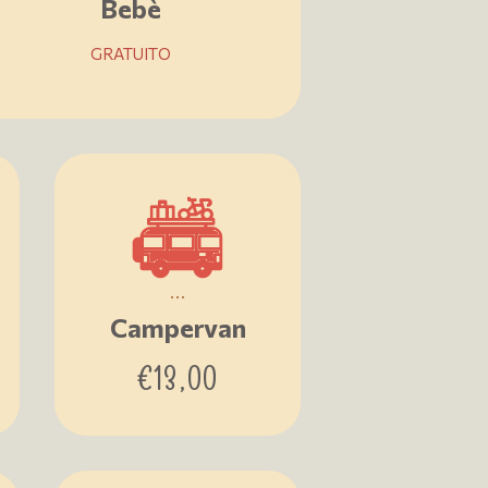
Bebè
GRATUITO
...
Campervan
€
13,00