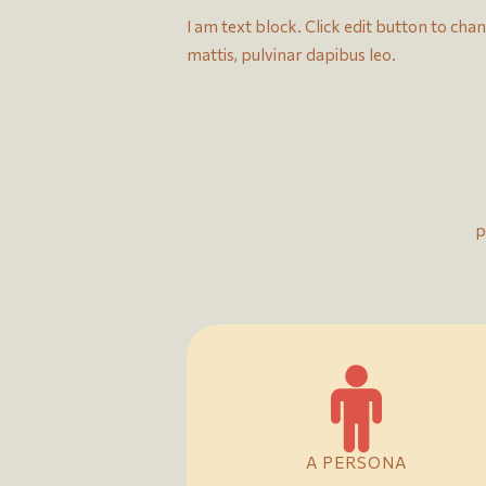
I am text block. Click edit button to chan
mattis, pulvinar dapibus leo.
p
A PERSONA