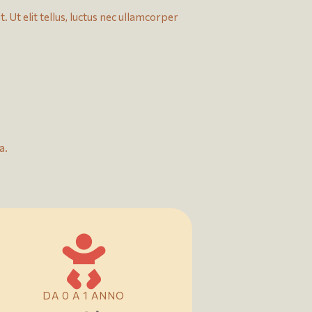
. Ut elit tellus, luctus nec ullamcorper
a.
DA 0 A 1 ANNO