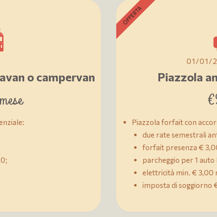
OFFERTA
01/01/
aravan o campervan
Piazzola a
 mese
€
enziale:
Piazzola forfait con acco
due rate semestrali ant
forfait presenza € 3,0
00;
parcheggio per 1 aut
elettricità min. € 3,00
imposta di soggiorno €