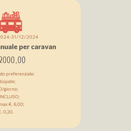
2024-31/12/2024
nnuale per caravan
2000,00
rdo preferenziale:
icipate;
0/giorno;
o INCLUSO;
 max €. 6,00;
. 0,20.