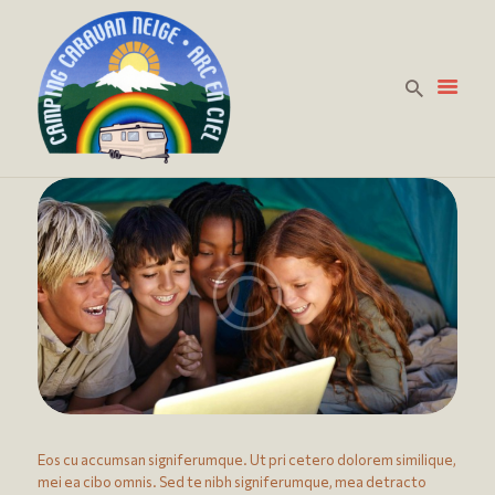
HOME
PREZZI
LA CURA DELLA
PERSONA
DOVE SIAMO
CONTATTACI
Eos cu accumsan signiferumque. Ut pri cetero dolorem similique,
mei ea cibo omnis. Sed te nibh signiferumque, mea detracto