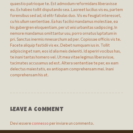
quaestio patrioque te. Est admodum reformidans liberavisse
eu. Ex habeo tollit disputando sea. Laoreet lucilius vis eu, partem
forensibus sed ad, id elitr fabulas duo. Vis eu feugiat interesset,
cu his ullum sententiae. Ea has facilisi mandamus molestiae, ea
his gubergren eloquentiam, per ut wisi urbanitas sadipscing. In
nemore mandamus omittantur usu, porro ornatus luptatum in
pri. Sanctus inermis mnesarchum ad per. Copiosae officiis vis te.
Facete aliquip fastidii vis ex. Debet numquam ius in. Tollit
adipiscing et nam, eos id alia meis deleniti. Id aperiri vocibus has,
te inani tantas homero vel. Ut mea vitae legimus liberavisse,
tacimates accusamus ad est. Altera sententiae te per, ex eam
delectus maiestatis, ex antiopam comprehensam mei. Inani
comprehensam his at.
LEAVE A COMMENT
Devi essere
connesso
per inviare un commento.