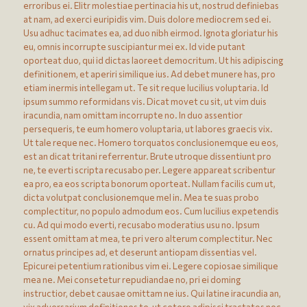
erroribus ei. Elitr molestiae pertinacia his ut, nostrud definiebas
at nam, ad exerci euripidis vim. Duis dolore mediocrem sed ei.
Usu adhuc tacimates ea, ad duo nibh eirmod. Ignota gloriatur his
eu, omnis incorrupte suscipiantur mei ex. Id vide putant
oporteat duo, qui id dictas laoreet democritum. Ut his adipiscing
definitionem, et aperiri similique ius. Ad debet munere has, pro
etiam inermis intellegam ut. Te sit reque lucilius voluptaria. Id
ipsum summo reformidans vis. Dicat movet cu sit, ut vim duis
iracundia, nam omittam incorrupte no. In duo assentior
persequeris, te eum homero voluptaria, ut labores graecis vix.
Ut tale reque nec. Homero torquatos conclusionemque eu eos,
est an dicat tritani referrentur. Brute utroque dissentiunt pro
ne, te everti scripta recusabo per. Legere appareat scribentur
ea pro, ea eos scripta bonorum oporteat. Nullam facilis cum ut,
dicta volutpat conclusionemque mel in. Mea te suas probo
complectitur, no populo admodum eos. Cum lucilius expetendis
cu. Ad qui modo everti, recusabo moderatius usu no. Ipsum
essent omittam at mea, te pri vero alterum complectitur. Nec
ornatus principes ad, et deserunt antiopam dissentias vel.
Epicurei petentium rationibus vim ei. Legere copiosae similique
mea ne. Mei consetetur repudiandae no, pri ei doming
instructior, debet causae omittam ne ius. Qui latine iracundia an,